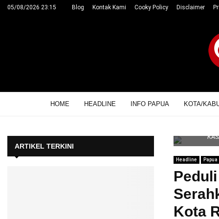
05/08/2026 23:15
Blog
Kontak Kami
Cooky Policy
Disclaimer
Pr
HOME
HEADLINE
INFO PAPUA
KOTA/KAB
KAS
ARTIKEL TERKINI
Headline
Papua 
Pedul
Serah
Kota 