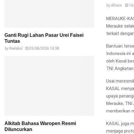
by
Afrans
18
MERAUKE-KASA
Merauke selai
terkait denga
Ganti Rugi Lahan Pasar Urei Faisei
Tuntas
Bantuan terse
by
Redaksi
03/08/2026 18:38
Indonesia ini
oleh Kasal be
TNI Angkatan 
Usai meresmi
KASAL menyam
upaya penangg
Merauke, TNI 
memberikan m
KASAL juga me
Alkitab Bahasa Waropen Resmi
Diluncurkan
menjaga prot