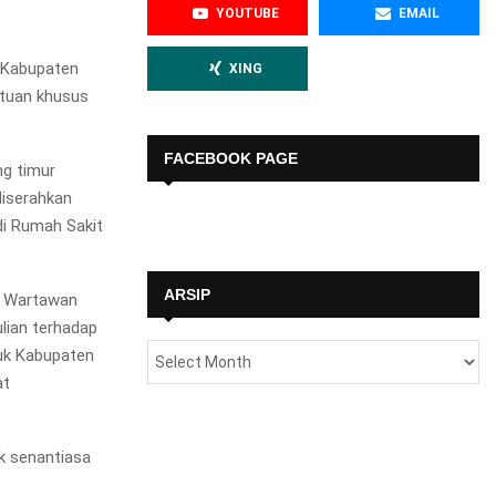
YOUTUBE
EMAIL
 Kabupaten
XING
ntuan khusus
FACEBOOK PAGE
ng timur
diserahkan
di Rumah Sakit
ARSIP
a Wartawan
lian terhadap
suk Kabupaten
at
k senantiasa