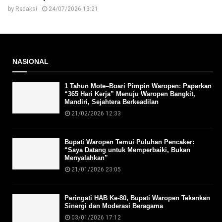
by
Redaksi
24/07/2026 13:21
NASIONAL
1 Tahun Mote–Boari Pimpin Waropen: Paparkan
“365 Hari Kerja” Menuju Waropen Bangkit,
Mandiri, Sejahtera Berkeadilan
21/02/2026 12:33
Bupati Waropen Temui Puluhan Pencaker:
“Saya Datang untuk Memperbaiki, Bukan
Menyalahkan”
21/01/2026 23:05
Peringati HAB Ke-80, Bupati Waropen Tekankan
Sinergi dan Moderasi Beragama
03/01/2026 17:12