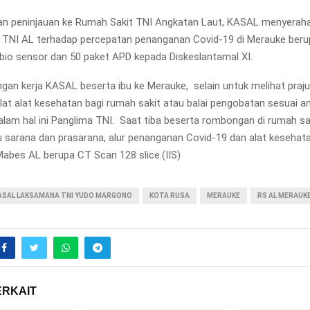
an peninjauan ke Rumah Sakit TNI Angkatan Laut, KASAL menyerah
 TNI AL terhadap percepatan penanganan Covid-19 di Merauke berup
bio sensor dan 50 paket APD kepada Diskeslantamal XI.
gan kerja KASAL beserta ibu ke Merauke, selain untuk melihat praju
at alat kesehatan bagi rumah sakit atau balai pengobatan sesuai an
alam hal ini Panglima TNI. Saat tiba beserta rombongan di rumah s
u sarana dan prasarana, alur penanganan Covid-19 dan alat kesehat
Mabes AL berupa CT Scan 128 slice.(IIS)
ASAL LAKSAMANA TNI YUDO MARGONO
KOTA RUSA
MERAUKE
RS AL MERAUK
ERKAIT