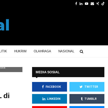
Facebook
Linkedin
Youtube
Email
Xing
ITIK
HUKRIM
OLAHRAGA
NASIONAL
usa.
MEDIA SOSIAL
FACEBOOK
TWITTER
 di
LINKEDIN
TUMBLR