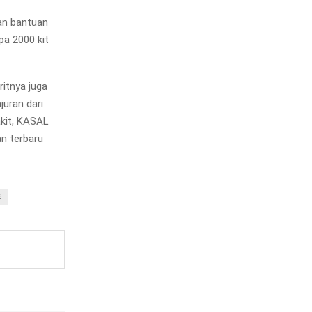
an bantuan
a 2000 kit
ritnya juga
juran dari
akit, KASAL
an terbaru
E