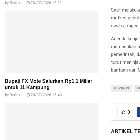
by
Redaksi
28/07/2026 15:51
Saat melakuk
matkes peduli
swab antigen 
Agenda kunjun
memberikan al
pemerintah, d
turut meninja
bantuan dari 
Bupati FX Mote Salurkan Rp1,1 Miliar
untuk 11 Kampung
COVID-19
K
by
Redaksi
28/07/2026 15:43
0
ARTIKEL T