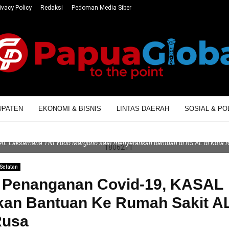
ivacy Policy
Redaksi
Pedoman Media Siber
UPATEN
EKONOMI & BISNIS
LINTAS DAERAH
SOSIAL & POL
AL Laksamana TNI Yudo Margono saat menyerahkan bantuan di RS AL di Kota R
Selatan
i Penanganan Covid-19, KASAL
kan Bantuan Ke Rumah Sakit AL
Rusa