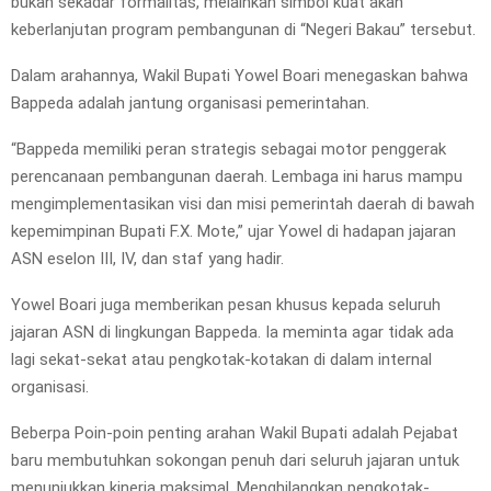
bukan sekadar formalitas, melainkan simbol kuat akan
keberlanjutan program pembangunan di “Negeri Bakau” tersebut.
Dalam arahannya, Wakil Bupati Yowel Boari menegaskan bahwa
Bappeda adalah jantung organisasi pemerintahan.
“Bappeda memiliki peran strategis sebagai motor penggerak
perencanaan pembangunan daerah. Lembaga ini harus mampu
mengimplementasikan visi dan misi pemerintah daerah di bawah
kepemimpinan Bupati F.X. Mote,” ujar Yowel di hadapan jajaran
ASN eselon III, IV, dan staf yang hadir.
Yowel Boari juga memberikan pesan khusus kepada seluruh
jajaran ASN di lingkungan Bappeda. Ia meminta agar tidak ada
lagi sekat-sekat atau pengkotak-kotakan di dalam internal
organisasi.
Beberpa Poin-poin penting arahan Wakil Bupati adalah Pejabat
baru membutuhkan sokongan penuh dari seluruh jajaran untuk
menunjukkan kinerja maksimal, Menghilangkan pengkotak-