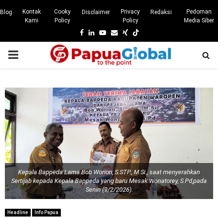
Kontak
Cooky
Privacy
Pedoman
Blog
Disclaimer
Redaksi
Kami
Policy
Policy
Media Siber
Facebook
Linkedin
Youtube
Email
Xing
PRIMARY
MENU
Kepala Bappeda Lama Bob Woriori, S.STP., M.Si., saat menyerahkan
Sertijab kepada Kepala Bappeda yang baru Mesak Wonatorey, S.Pd,pada
Senin (9/2/2026).
Headline
Info Papua