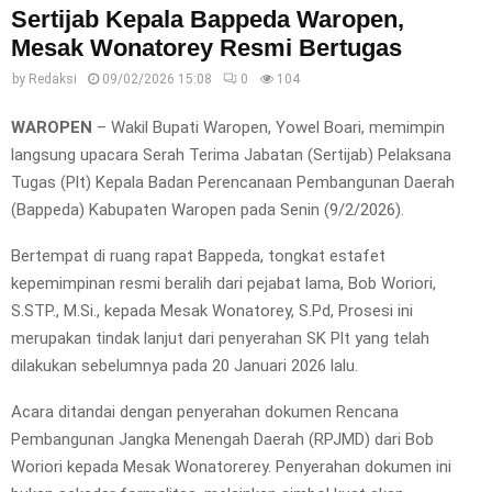
Sertijab Kepala Bappeda Waropen,
Mesak Wonatorey Resmi Bertugas
by
Redaksi
09/02/2026 15:08
0
104
WAROPEN
– Wakil Bupati Waropen, Yowel Boari, memimpin
langsung upacara Serah Terima Jabatan (Sertijab) Pelaksana
Tugas (Plt) Kepala Badan Perencanaan Pembangunan Daerah
(Bappeda) Kabupaten Waropen pada Senin (9/2/2026).
Bertempat di ruang rapat Bappeda, tongkat estafet
kepemimpinan resmi beralih dari pejabat lama, Bob Woriori,
S.STP., M.Si., kepada Mesak Wonatorey, S.Pd, Prosesi ini
merupakan tindak lanjut dari penyerahan SK Plt yang telah
dilakukan sebelumnya pada 20 Januari 2026 lalu.
Acara ditandai dengan penyerahan dokumen Rencana
Pembangunan Jangka Menengah Daerah (RPJMD) dari Bob
Woriori kepada Mesak Wonatorerey. Penyerahan dokumen ini