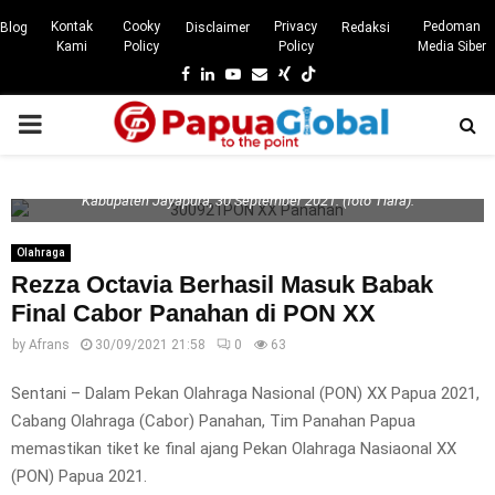
Kontak
Cooky
Privacy
Pedoman
Blog
Disclaimer
Redaksi
Kami
Policy
Policy
Media Siber
Facebook
Linkedin
Youtube
Email
Xing
PRIMARY
Atlet Panahan Papua, Rezaa Octavia saat fokus mengikuti pertandingan
MENU
Panahan di Venue Panahan, di Kampung Harapan, Sentani Timur,
Kabupaten Jayapura, 30 September 2021. (foto Tiara).
Olahraga
Rezza Octavia Berhasil Masuk Babak
Final Cabor Panahan di PON XX
by
Afrans
30/09/2021 21:58
0
63
Sentani – Dalam Pekan Olahraga Nasional (PON) XX Papua 2021,
Cabang Olahraga (Cabor) Panahan, Tim Panahan Papua
memastikan tiket ke final ajang Pekan Olahraga Nasiaonal XX
(PON) Papua 2021.