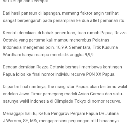
set ketiga dan keempat.
Dari hasil pantaun di lapangan, memang faktor angin terlihat
sangat berpengaruh pada penampilan ke dua atlet pemanah itu.
Kendati demikian, di babak penentuan, tuan rumah Papua, Rezza
Octavia yang pertama kali mampu menembus Pelatnas
Indonesia mengemas poin, 10,9,9. Sementara, Titik Kusuma
Wardhani hanya mampu membidik anggka 9,9,9.
Dengan demikian Rezza Octavia berhasil membawa kontingen
Papua lolos ke final nomor individu recurve PON XX Papua.
Di partai final nantinya, the rising star Papua, akan bertemu wakil
andalan Jawa Timur pemegang medali Asian Games dan satu-
satunya wakil Indonesia di Olimpiade Tokyo di nomor recurve.
Menaggapi hal itu, Ketua Pengprov Perpani Papua DR.Juliana
J.Waromi, SE, MSi, mengapresiasi perjuangan atlit binaannya.