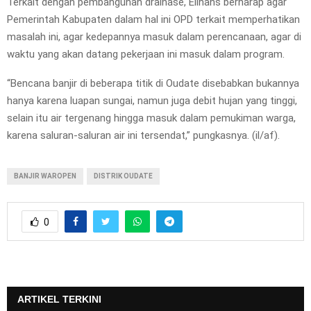
Terkait dengan pembangunan drainase, Elihans berharap agar
Pemerintah Kabupaten dalam hal ini OPD terkait memperhatikan
masalah ini, agar kedepannya masuk dalam perencanaan, agar di
waktu yang akan datang pekerjaan ini masuk dalam program.
“Bencana banjir di beberapa titik di Oudate disebabkan bukannya
hanya karena luapan sungai, namun juga debit hujan yang tinggi,
selain itu air tergenang hingga masuk dalam pemukiman warga,
karena saluran-saluran air ini tersendat,” pungkasnya. (il/af).
BANJIR WAROPEN
DISTRIK OUDATE
0
ARTIKEL TERKINI