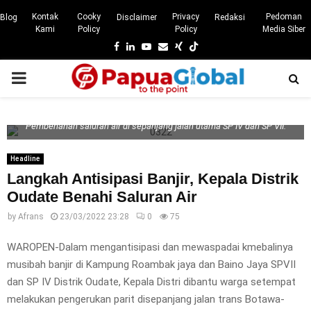
Kontak
Cooky
Privacy
Pedoman
Blog
Disclaimer
Redaksi
Kami
Policy
Policy
Media Siber
Facebook
Linkedin
Youtube
Email
Xing
PRIMARY
MENU
Pembenahan saluran air di sepanjang jalan utama SP IV dan SP VII.
Headline
Langkah Antisipasi Banjir, Kepala Distrik
Oudate Benahi Saluran Air
by
Afrans
23/03/2022 23:28
0
75
WAROPEN-Dalam mengantisipasi dan mewaspadai kmebalinya
musibah banjir di Kampung Roambak jaya dan Baino Jaya SPVII
dan SP IV Distrik Oudate, Kepala Distri dibantu warga setempat
melakukan pengerukan parit disepanjang jalan trans Botawa-