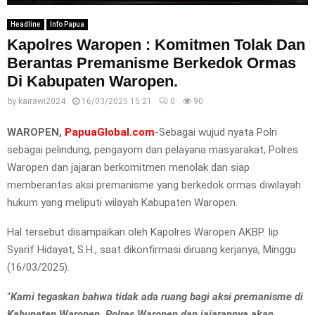
Headline
Info Papua
Kapolres Waropen : Komitmen Tolak Dan
Berantas Premanisme Berkedok Ormas
Di Kabupaten Waropen.
by
kairawi2024
16/03/2025 15:21
0
90
WAROPEN,
PapuaGlobal.com
-Sebagai wujud nyata Polri
sebagai pelindung, pengayom dan pelayana masyarakat, Polres
Waropen dan jajaran berkomitmen menolak dan siap
memberantas aksi premanisme yang berkedok ormas diwilayah
hukum yang meliputi wilayah Kabupaten Waropen.
Hal tersebut disampaikan oleh Kapolres Waropen AKBP. Iip
Syarif Hidayat, S.H., saat dikonfirmasi diruang kerjanya, Minggu
(16/03/2025).
“
Kami tegaskan bahwa tidak ada ruang bagi aksi premanisme di
Kabupaten Waropen. Polres Waropen dan jajarannya akan