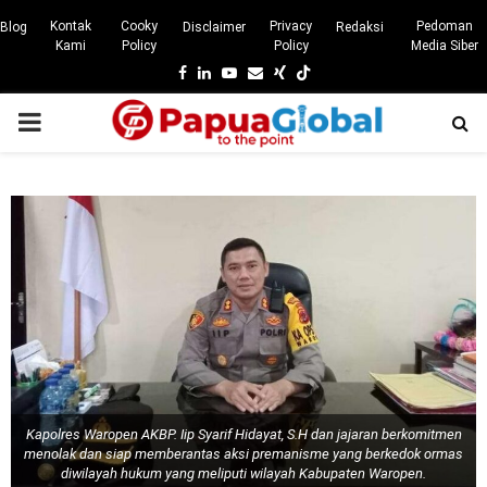
Kontak
Cooky
Privacy
Pedoman
Blog
Disclaimer
Redaksi
Kami
Policy
Policy
Media Siber
Facebook
Linkedin
Youtube
Email
Xing
PRIMARY
MENU
Kapolres Waropen AKBP. Iip Syarif Hidayat, S.H dan jajaran berkomitmen
menolak dan siap memberantas aksi premanisme yang berkedok ormas
diwilayah hukum yang meliputi wilayah Kabupaten Waropen.